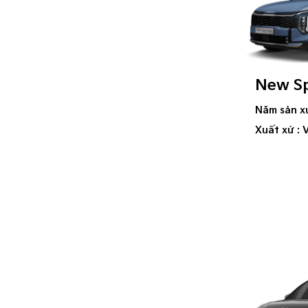
New S
Năm sản x
Xuất xứ : 