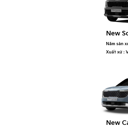
New So
Năm sản x
Xuất xứ : 
New Ca