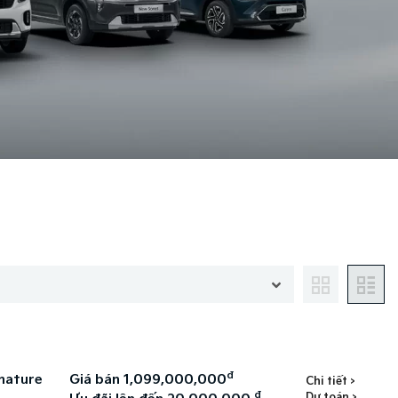
đ
nature
Giá bán 1,099,000,000
Chi tiết >
đ
Dự toán >