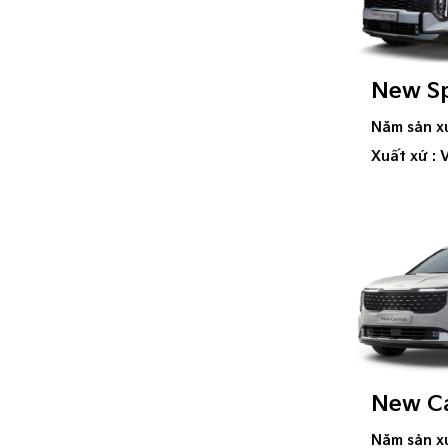
New S
Năm sản x
Xuất xứ : 
New Ca
Năm sản x