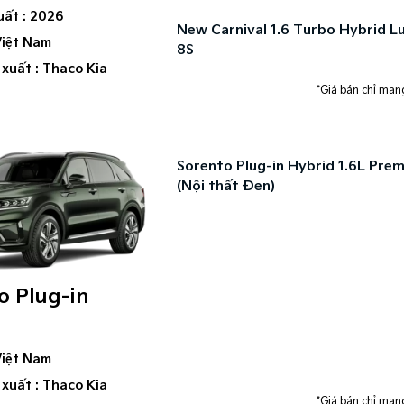
uất : 2026
New Carnival 1.6 Turbo Hybrid L
Việt Nam
8S
 xuất : Thaco Kia
*Giá bán chỉ mang
Sorento Plug-in Hybrid 1.6L Pre
(Nội thất Đen)
o Plug-in
d
Việt Nam
 xuất : Thaco Kia
*Giá bán chỉ mang