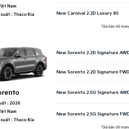
Việt Nam
New Carnival 2.2D Luxury 8S​
 xuất : Thaco Kia
*Giá bán chỉ mang
New Sorento 2.2D Signature AW
New Sorento 2.2D Signature FW
orento
New Sorento 2.5G Signature AW
uất : 2026
Việt Nam
New Sorento 2.5G Signature FW
 xuất : Thaco Kia
*Giá bán chỉ mang