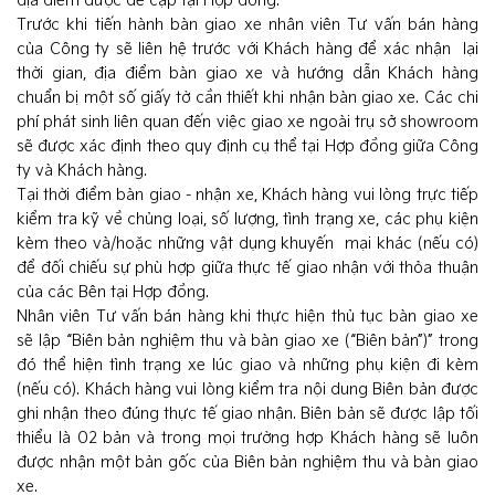
địa điểm được đề cập tại Hợp đồng.
Trước khi tiến hành bàn giao xe nhân viên Tư vấn bán hàng
của Công ty sẽ liên hệ trước với Khách hàng để xác nhận lại
thời gian, địa điểm bàn giao xe và hướng dẫn Khách hàng
chuẩn bị một số giấy tờ cần thiết khi nhận bàn giao xe. Các chi
phí phát sinh liên quan đến việc giao xe ngoài trụ sở showroom
sẽ được xác định theo quy định cụ thể tại Hợp đồng giữa Công
ty và Khách hàng.
Tại thời điểm bàn giao - nhận xe, Khách hàng vui lòng trực tiếp
kiểm tra kỹ về chủng loại, số lượng, tình trạng xe, các phụ kiện
kèm theo và/hoặc những vật dụng khuyến mại khác (nếu có)
để đối chiếu sự phù hợp giữa thực tế giao nhận với thỏa thuận
của các Bên tại Hợp đồng.
Nhân viên Tư vấn bán hàng khi thực hiện thủ tục bàn giao xe
sẽ lập “Biên bản nghiệm thu và bàn giao xe (“Biên bản”)” trong
đó thể hiện tình trạng xe lúc giao và những phụ kiện đi kèm
(nếu có). Khách hàng vui lòng kiểm tra nội dung Biên bản được
ghi nhận theo đúng thực tế giao nhận. Biên bản sẽ được lập tối
thiểu là 02 bản và trong mọi trường hợp Khách hàng sẽ luôn
được nhận một bản gốc của Biên bản nghiệm thu và bàn giao
xe.