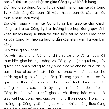
bản về thủ tục giao nhận xe giữa Công ty và Khách hàng.
Đối tượng áp dụng: Công ty và Khách hàng mua xe của Công
ty (khách hàng đã hoàn tất việc thanh toán đề cập tại tiểu
mục 4 mục I nêu trên).
Địa điểm giao – nhận xe: Công ty sẽ bàn giao xe cho Khách
hàng tại trụ sở Công ty trừ trường hợp hợp đồng quy định
khác. Khách hàng sẽ nhận xe trực tiếp tại Bộ phận Giao nhận
xe của Công ty theo sự hướng dẫn của nhân viên Tư vấn bán
hàng.
Quy trình giao – nhận
Nguyên tắc chung: Công ty chỉ giao xe cho đúng người đã
thực hiện giao kết hợp đồng với Công ty, hoặc người được ủy
quyền hợp pháp bởi người này. Việc giao xe cho người được ủy
quyền hợp pháp phát sinh hiệu lực pháp lý như giao xe cho
chính người giao kết hợp đồng. Trường hợp người được ủy
quyền tại thời điểm giao xe không xuất trình được văn bản
chứng minh tư cách nhận ủy quyền một cách hợp pháp thì
Công ty có quyền từ chối giao xe và thông báo cho người
giao kết hợp đồng việc giao xe không thành công. Trong mọi
trường hợp Công ty sẽ bàn giao xe cho Khách hàng theo đúng