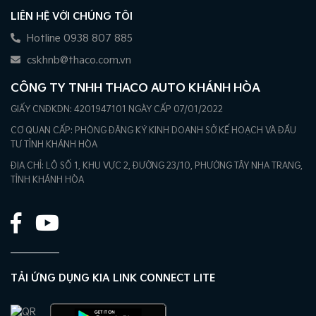
LIÊN HỆ VỚI CHÚNG TÔI
Hotline 0938 807 885
cskhnb@thaco.com.vn
CÔNG TY TNHH THACO AUTO KHÁNH HÒA
GIẤY CNĐKDN: 4201947101 NGÀY CẤP 07/01/2022
CƠ QUAN CẤP: PHÒNG ĐĂNG KÝ KINH DOANH SỞ KẾ HOẠCH VÀ ĐẦU
TƯ TỈNH KHÁNH HÒA
ĐỊA CHỈ: LÔ SỐ 1, KHU VỰC 2, ĐƯỜNG 23/10, PHƯỜNG TÂY NHA TRANG,
TỈNH KHÁNH HÒA
TẢI ỨNG DỤNG KIA LINK CONNECT LITE