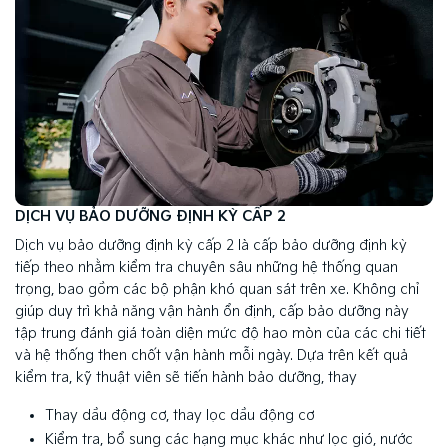
DỊCH VỤ BẢO DƯỠNG ĐỊNH KỲ CẤP 2
Dịch vụ bảo dưỡng định kỳ cấp 2 là cấp bảo dưỡng định kỳ
tiếp theo nhằm kiểm tra chuyên sâu những hệ thống quan
trọng, bao gồm các bộ phận khó quan sát trên xe. Không chỉ
giúp duy trì khả năng vận hành ổn định, cấp bảo dưỡng này
tập trung đánh giá toàn diện mức độ hao mòn của các chi tiết
và hệ thống then chốt vận hành mỗi ngày. Dựa trên kết quả
kiểm tra, kỹ thuật viên sẽ tiến hành bảo dưỡng, thay
Thay dầu động cơ, thay lọc dầu động cơ
Kiểm tra, bổ sung các hạng mục khác như lọc gió, nước