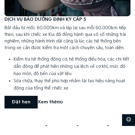
DỊCH VỤ BẢO DƯỠNG ĐỊNH KỲ CẤP 5
Bắt đầu từ mốc 60.000km và lặp lại sau mỗi 60.000km tiếp
theo, sau khi chiếc xe Kia đã đồng hành qua vô số những trải
nghiệm, những hành trình dài cũng là lúc các hệ thống bên
trong xe cần được kiểm tra một cách chuyên sâu, toàn diện.
Kiểm tra hệ thống động cơ, hệ thống điều hòa, các chi tiết
dẫn động để phát hiện những sai lệch về cơ khí, mức độ
hao mòn, độ bền của vật liệu
Sửa chữa, thay thế phù hợp nhằm tái tạo hiệu năng hoạt
động của tổng thể chiếc xe
Đặt hẹn
Xem thêm
DỊCH VỤ VÀ PHỤ TÙNG CHÍNH