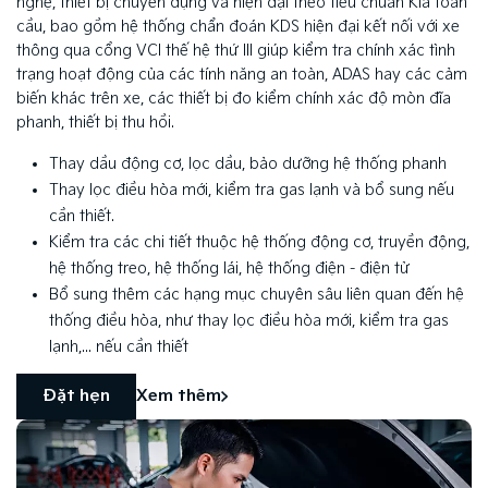
nghệ, thiết bị chuyên dụng và hiện đại theo tiêu chuẩn Kia toàn
cầu, bao gồm hệ thống chẩn đoán KDS hiện đại kết nối với xe
thông qua cổng VCI thế hệ thứ III giúp kiểm tra chính xác tình
trạng hoạt động của các tính năng an toàn, ADAS hay các cảm
biến khác trên xe, các thiết bị đo kiểm chính xác độ mòn đĩa
phanh, thiết bị thu hồi.
Thay dầu động cơ, lọc dầu, bảo dưỡng hệ thống phanh
Thay lọc điều hòa mới, kiểm tra gas lạnh và bổ sung nếu
cần thiết.
Kiểm tra các chi tiết thuộc hệ thống động cơ, truyền động,
hệ thống treo, hệ thống lái, hệ thống điện - điện tử
Bổ sung thêm các hạng mục chuyên sâu liên quan đến hệ
thống điều hòa, như thay lọc điều hòa mới, kiểm tra gas
lạnh,... nếu cần thiết
Đặt hẹn
Xem thêm