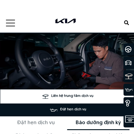
0938807885
Đặt lịch hẹn
1900 5188
Đặt lịch hẹn
Liên hệ trung tâm dịch vụ
Đặt hẹn dịch vụ
Đặt hẹn dịch vụ
Bảo dưỡng định kỳ