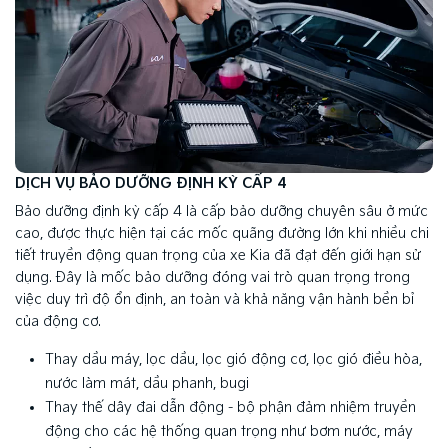
DỊCH VỤ BẢO DƯỠNG ĐỊNH KỲ CẤP 4
Bảo dưỡng định kỳ cấp 4 là cấp bảo dưỡng chuyên sâu ở mức
cao, được thực hiện tại các mốc quãng đường lớn khi nhiều chi
tiết truyền động quan trọng của xe Kia đã đạt đến giới hạn sử
dụng. Đây là mốc bảo dưỡng đóng vai trò quan trọng trong
việc duy trì độ ổn định, an toàn và khả năng vận hành bền bỉ
của động cơ.
Thay dầu máy, lọc dầu, lọc gió động cơ, lọc gió điều hòa,
nước làm mát, dầu phanh, bugi
Thay thế dây đai dẫn động - bộ phận đảm nhiệm truyền
động cho các hệ thống quan trọng như bơm nước, máy