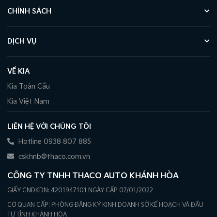
CHÍNH SÁCH
DỊCH VỤ
VỀ KIA
Kia Toàn Cầu
Kia Việt Nam
LIÊN HỆ VỚI CHÚNG TÔI
Hotline 0938 807 885
cskhnb@thaco.com.vn
CÔNG TY TNHH THACO AUTO KHÁNH HÒA
GIẤY CNĐKDN: 4201947101 NGÀY CẤP 07/01/2022
CƠ QUAN CẤP: PHÒNG ĐĂNG KÝ KINH DOANH SỞ KẾ HOẠCH VÀ ĐẦU
TƯ TỈNH KHÁNH HÒA