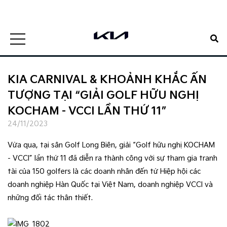
0938807885
Đặt lịch hẹn
1900 5188
Đặt lịch hẹn
KIA CARNIVAL & KHOẢNH KHẮC ẤN
TƯỢNG TẠI “GIẢI GOLF HỮU NGHỊ
KOCHAM - VCCI LẦN THỨ 11”
24/11/2023
Vừa qua, tại sân Golf Long Biên, giải “Golf hữu nghị KOCHAM
- VCCI” lần thứ 11 đã diễn ra thành công với sự tham gia tranh
tài của 150 golfers là các doanh nhân đến từ Hiệp hội các
doanh nghiệp Hàn Quốc tại Việt Nam, doanh nghiệp VCCI và
những đối tác thân thiết.