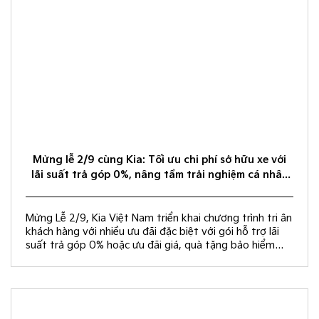
Mừng lễ 2/9 cùng Kia: Tối ưu chi phí sở hữu xe với
lãi suất trả góp 0%, nâng tầm trải nghiệm cá nhân
hóa
Mừng Lễ 2/9, Kia Việt Nam triển khai chương trình tri ân
khách hàng với nhiều ưu đãi đặc biệt với gói hỗ trợ lãi
suất trả góp 0% hoặc ưu đãi giá, quà tặng bảo hiểm
vật chất và rút thăm trúng thưởng chuyến du lịch Hàn
Quốc.