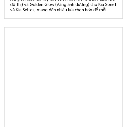
đô thị) và Golden Glow (Vàng ánh dương) cho Kia Sonet
và Kia Seltos, mang đến nhiều lựa chọn hơn để mỗi
khách hàng kiến tạo không gian nội thất đồng điệu với
phong cách sống và cá tính riêng.