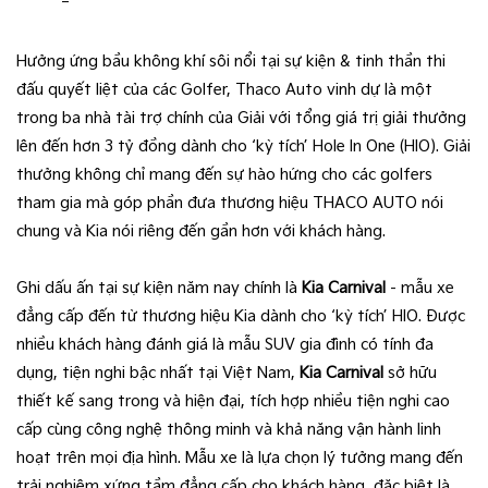
Hưởng ứng bầu không khí sôi nổi tại sự kiện & tinh thần thi
đấu quyết liệt của các Golfer, Thaco Auto vinh dự là một
trong ba nhà tài trợ chính của Giải với tổng giá trị giải thưởng
lên đến hơn 3 tỷ đồng dành cho ‘kỳ tích’ Hole In One (HIO). Giải
thưởng không chỉ mang đến sự hào hứng cho các golfers
tham gia mà góp phần đưa thương hiệu THACO AUTO nói
chung và Kia nói riêng đến gần hơn với khách hàng.
Ghi dấu ấn tại sự kiện năm nay chính là
Kia Carnival
- mẫu xe
đẳng cấp đến từ thương hiệu Kia dành cho ‘kỳ tích’ HIO. Được
nhiều khách hàng đánh giá là mẫu SUV gia đình có tính đa
dụng, tiện nghi bậc nhất tại Việt Nam,
Kia Carnival
sở hữu
thiết kế sang trong và hiện đại, tích hợp nhiều tiện nghi cao
cấp cùng công nghệ thông minh và khả năng vận hành linh
hoạt trên mọi địa hình. Mẫu xe là lựa chọn lý tưởng mang đến
trải nghiệm xứng tầm đẳng cấp cho khách hàng, đặc biệt là