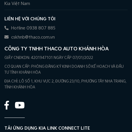
Kia Việt Nam
LIÊN HỆ VỚI CHÚNG TÔI
Hotline 0938 807 885
cskhnb@thaco.com.vn
CÔNG TY TNHH THACO AUTO KHÁNH HÒA
GIẤY CNĐKDN: 4201947101 NGÀY CẤP 07/01/2022
CƠ QUAN CẤP: PHÒNG ĐĂNG KÝ KINH DOANH SỞ KẾ HOẠCH VÀ ĐẦU
TƯ TỈNH KHÁNH HÒA
ĐỊA CHỈ: LÔ SỐ 1, KHU VỰC 2, ĐƯỜNG 23/10, PHƯỜNG TÂY NHA TRANG,
TỈNH KHÁNH HÒA
TẢI ỨNG DỤNG KIA LINK CONNECT LITE