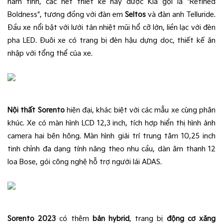
nam tính, các nét thiết kế này được Kia gọi là "Refined
Boldness", tương đồng với đàn em
Seltos
và đàn anh Telluride.
Đầu xe nổi bật với lưới tản nhiệt mũi hổ cỡ lớn, liền lạc với đèn
pha LED. Đuôi xe có trang bị đèn hậu dựng dọc, thiết kế ăn
nhập với tổng thể của xe.
Nội thất Sorento
hiện đại, khác biệt với các mẫu xe cùng phân
khúc. Xe có màn hình LCD 12,3 inch, tích hợp hiển thị hình ảnh
camera hai bên hông. Màn hình giải trí trung tâm 10,25 inch
tinh chỉnh đa dạng tính năng theo nhu cầu, dàn âm thanh 12
loa Bose, gói công nghệ hỗ trợ người lái ADAS.
Sorento 2023
có thêm
bản hybrid
, trang bị
động cơ xăng