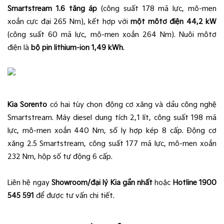
Smartstream 1.6 tăng áp
(công suất 178 mã lực, mô-men
xoắn cực đại 265 Nm), kết hợp với
một môtơ điện 44,2 kW
(công suất 60 mã lực, mô-men xoắn 264 Nm). Nuôi môtơ
điện là
bộ pin lithium-ion 1,49 kWh
.
Kia Sorento
có hai tùy chọn động cơ xăng và dầu công nghệ
Smartstream. Máy diesel dung tích 2,1 lít, công suất 198 mã
lực, mô-men xoắn 440 Nm, số ly hợp kép 8 cấp. Động cơ
xăng 2.5 Smartstream, công suất 177 mã lực, mô-men xoắn
232 Nm, hộp số tự động 6 cấp.
Liên hệ ngay
Showroom/đại lý Kia gần nhất
hoặc
Hotline 1900
545 591
để được tư vấn chi tiết.