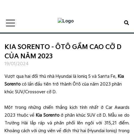
0938807885
Đặt lịch hẹn
1900 5188
Đặt lịch hẹn
KIA SORENTO - ÔTÔ GẦM CAO CỠ D
CỦA NĂM 2023
19/01/2024
Vượt qua hai đối thủ nhà Hyundai là Ioniq 5 và Santa Fe,
Kia
Sorento
có lần đầu tiên trở thành Ôtô của năm 2023 phân
khúc SUV/Crossover cỡ D.
Một trong những chiến thắng kịch tính nhất ở Car Awards
2023 thuộc về
Kia Sorento
ở phân khúc SUV cỡ D. Mẫu xe do
Trường Hải lắp ráp và phân phối lên ngôi với 315,21 điểm.
Khoảng cách với ứng viên về đích thứ hai (Hyundai Ioniq) trong