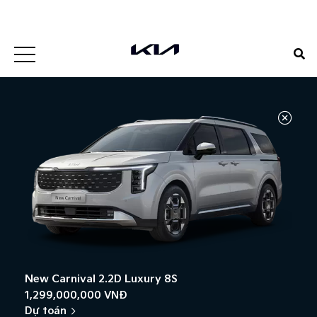
0938807885
Đặt lịch hẹn
1900 5188
Đặt lịch hẹn
New Carnival 2.2D Luxury 8S​
1,299,000,000 VNĐ
Dự toán