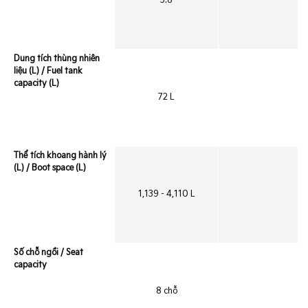
5.8
Dung tích thùng nhiên
liệu (L) / Fuel tank
capacity (L)
72 L
Thể tích khoang hành lý
(L) / Boot space (L)
1,139 - 4,110 L
Số chỗ ngồi / Seat
capacity
8 chỗ