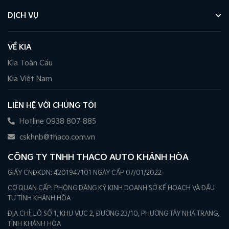
DỊCH VỤ
VỀ KIA
Kia Toàn Cầu
Kia Việt Nam
LIÊN HỆ VỚI CHÚNG TÔI
Hotline 0938 807 885
cskhnb@thaco.com.vn
CÔNG TY TNHH THACO AUTO KHÁNH HÒA
GIẤY CNĐKDN: 4201947101 NGÀY CẤP 07/01/2022
CƠ QUAN CẤP: PHÒNG ĐĂNG KÝ KINH DOANH SỞ KẾ HOẠCH VÀ ĐẦU
TƯ TỈNH KHÁNH HÒA
ĐỊA CHỈ: LÔ SỐ 1, KHU VỰC 2, ĐƯỜNG 23/10, PHƯỜNG TÂY NHA TRANG,
TỈNH KHÁNH HÒA