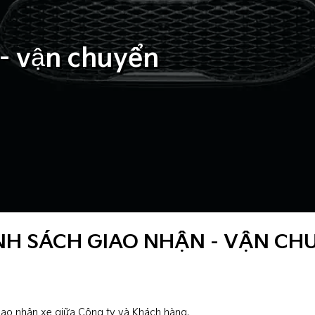
- vận chuyển
NH SÁCH GIAO NHẬN - VẬN CH
iao nhận xe giữa Công ty và Khách hàng.