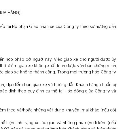
 MUA HÀNG).
tiếp tại Bộ phận Giao nhận xe của Công ty theo sự hướng dẫn
ền hợp pháp bởi người này. Việc giao xe cho người được ủy
 thời điểm giao xe không xuất trình được văn bản chứng minh
ệc giao xe không thành công. Trong mọi trường hợp Công ty
gian, địa điểm bàn giao xe và hướng dẫn Khách hàng chuẩn bị
c xác định theo quy định cụ thể tại Hợp đồng giữa Công ty và
iện kèm theo và/hoặc những vật dụng khuyến mại khác (nếu có)
thể hiện tình trạng xe lúc giao và những phụ kiện đi kèm (nếu