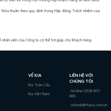
u là 02 bản và trong mọi trường hợp Khách hàng sẽ luôn được
 thỏa thuận theo quy định trong Hợp đồng. Trách nhiệm của
để nhân viên của Công ty có thể trợ giúp cho Khách hàng.
VỀ KIA
LIÊN HỆ VỚI
CHÚNG TÔI
Kia Toàn Cầu
Hotline 0938 807
Kia Việt Nam
885
cskhnb@thaco.com.vn