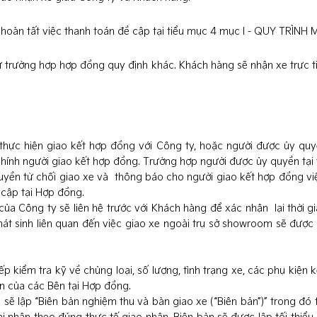
oàn tất việc thanh toán đề cập tại tiểu mục 4 mục I - QUY TRÌNH
rừ trường hợp hợp đồng quy định khác. Khách hàng sẽ nhận xe trực 
thực hiện giao kết hợp đồng với Công ty, hoặc người được ủy quy
chính người giao kết hợp đồng. Trường hợp người được ủy quyền tại
uyền từ chối giao xe và thông báo cho người giao kết hợp đồng vi
cập tại Hợp đồng.
của Công ty sẽ liên hệ trước với Khách hàng để xác nhận lại thời 
phát sinh liên quan đến việc giao xe ngoài trụ sở showroom sẽ đượ
tiếp kiểm tra kỹ về chủng loại, số lượng, tình trạng xe, các phụ k
ận của các Bên tại Hợp đồng.
sẽ lập “Biên bản nghiệm thu và bàn giao xe (“Biên bản”)” trong đó 