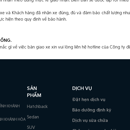
hi nhận theo đúng thực tế giao nhận. Biên bản sẽ được lập tối thiể
o xe và Khách hàng đã nhận xe đúng, đủ và đảm bảo chất lượng như
ực hiện theo quy định về bảo hành.
ĐỒNG.
ắc gì về việc bàn giao xe xin vui lòng liên hệ hotline của Công ty 
SẢN
DỊCH VỤ
PHẨM
Đặt hẹn dịch vụ
TỈNH KHÁNH
Hatchback
Bảo dưỡng định kỳ
Sedan
TỈNH KHÁNH HÒA
Dịch vụ sửa chữa
SUV