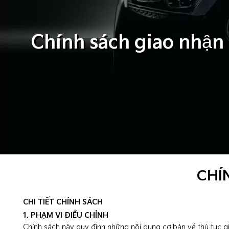
Chính sách giao nhận 
CHÍ
CHI TIẾT CHÍNH SÁCH
1. PHẠM VI ĐIỀU CHỈNH
Chính sách này quy định những nội dung cơ bản về thủ tục g