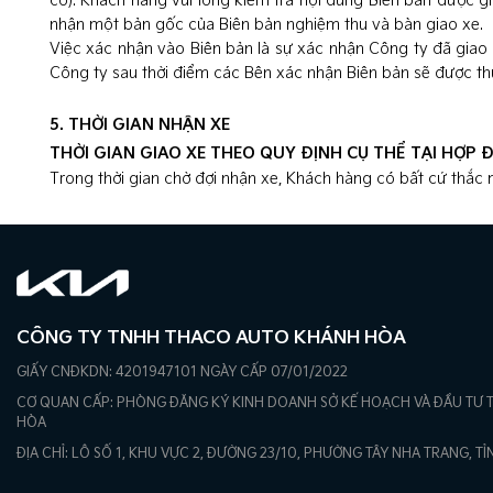
có). Khách hàng vui lòng kiểm tra nội dung Biên bản được g
nhận một bản gốc của Biên bản nghiệm thu và bàn giao xe.
Việc xác nhận vào Biên bản là sự xác nhận Công ty đã gia
Công ty sau thời điểm các Bên xác nhận Biên bản sẽ được th
5. THỜI GIAN NHẬN XE
THỜI GIAN GIAO XE THEO QUY ĐỊNH CỤ THỂ TẠI HỢP 
Trong thời gian chờ đợi nhận xe, Khách hàng có bất cứ thắc m
CÔNG TY TNHH THACO AUTO KHÁNH HÒA
GIẤY CNĐKDN: 4201947101 NGÀY CẤP 07/01/2022
CƠ QUAN CẤP: PHÒNG ĐĂNG KÝ KINH DOANH SỞ KẾ HOẠCH VÀ ĐẦU TƯ 
HÒA
ĐỊA CHỈ: LÔ SỐ 1, KHU VỰC 2, ĐƯỜNG 23/10, PHƯỜNG TÂY NHA TRANG, 