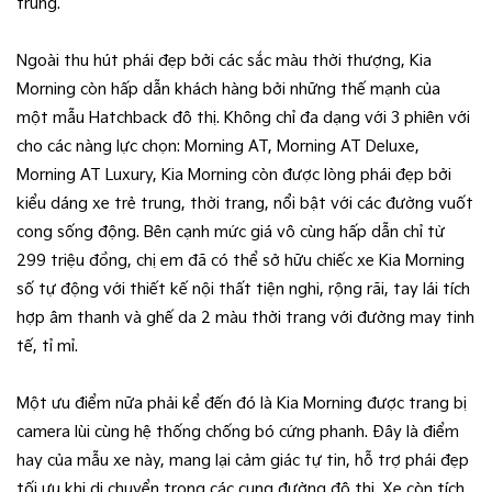
trung.
Ngoài thu hút phái đẹp bởi các sắc màu thời thượng, Kia
Morning còn hấp dẫn khách hàng bởi những thế mạnh của
một mẫu Hatchback đô thị. Không chỉ đa dạng với 3 phiên với
cho các nàng lực chọn: Morning AT, Morning AT Deluxe,
Morning AT Luxury, Kia Morning còn được lòng phái đẹp bởi
kiểu dáng xe trẻ trung, thời trang, nổi bật với các đường vuốt
cong sống động. Bên cạnh mức giá vô cùng hấp dẫn chỉ từ
299 triệu đồng, chị em đã có thể sở hữu chiếc xe Kia Morning
số tự động với thiết kế nội thất tiện nghi, rộng rãi, tay lái tích
hợp âm thanh và ghế da 2 màu thời trang với đường may tinh
tế, tỉ mỉ.
Một ưu điểm nữa phải kể đến đó là Kia Morning được trang bị
camera lùi cùng hệ thống chống bó cứng phanh. Đây là điểm
hay của mẫu xe này, mang lại cảm giác tự tin, hỗ trợ phái đẹp
tối ưu khi di chuyển trong các cung đường đô thị. Xe còn tích