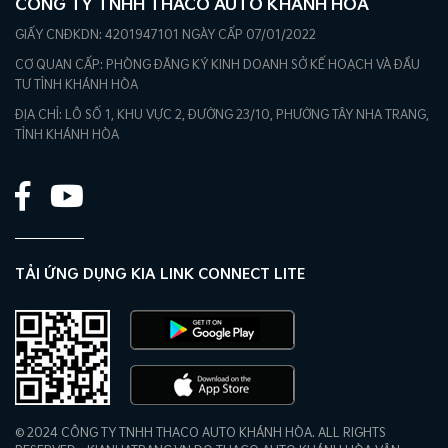
CÔNG TY TNHH THACO AUTO KHÁNH HÒA
GIẤY CNĐKDN: 4201947101 NGÀY CẤP 07/01/2022
CƠ QUAN CẤP: PHÒNG ĐĂNG KÝ KINH DOANH SỞ KẾ HOẠCH VÀ ĐẦU
TƯ TỈNH KHÁNH HÒA
ĐỊA CHỈ: LÔ SỐ 1, KHU VỰC 2, ĐƯỜNG 23/10, PHƯỜNG TÂY NHA TRANG,
TỈNH KHÁNH HÒA
TẢI ỨNG DỤNG KIA LINK CONNECT LITE
© 2024 CÔNG TY TNHH THACO AUTO KHÁNH HÒA. ALL RIGHTS