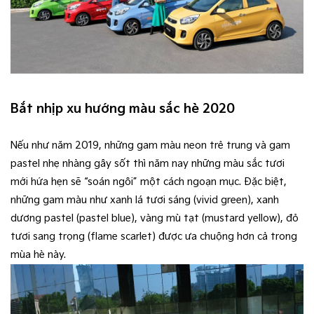
Bắt nhịp xu hướng màu sắc hè 2020
Nếu như năm 2019, những gam màu neon trẻ trung và gam
pastel nhẹ nhàng gây sốt thì năm nay những màu sắc tươi
mới hứa hẹn sẽ “soán ngôi” một cách ngoạn mục. Đặc biệt,
những gam màu như xanh lá tươi sáng (vivid green), xanh
dương pastel (pastel blue), vàng mù tạt (mustard yellow), đỏ
tươi sang trọng (flame scarlet) được ưa chuộng hơn cả trong
mùa hè này.