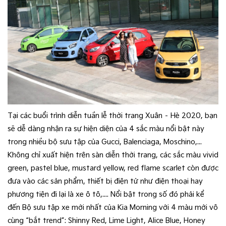
Tại các buổi trình diễn tuần lễ thời trang Xuân – Hè 2020, bạn
sẽ dễ dàng nhận ra sự hiện diện của 4 sắc màu nổi bật này
trong nhiều bộ sưu tập của Gucci, Balenciaga, Moschino,...
Không chỉ xuất hiện trên sàn diễn thời trang, các sắc màu vivid
green, pastel blue, mustard yellow, red flame scarlet còn được
đưa vào các sản phẩm, thiết bị điện tử như điện thoại hay
phương tiện đi lại là xe ô tô,.... Nổi bật trong số đó phải kể
đến Bộ sưu tập xe mới nhất của Kia Morning với 4 màu mới vô
cùng “bắt trend”: Shinny Red, Lime Light, Alice Blue, Honey