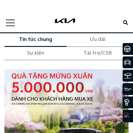
0938807885
Đặt lịch hẹn
1900 5188
Đặt lịch hẹn
Tin tức chung
Ưu đãi
Sự kiện
Tài trợ/CSR