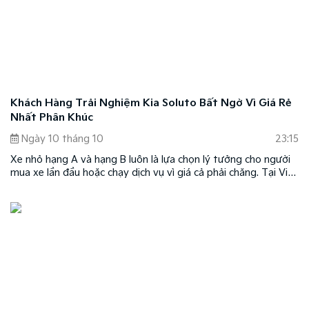
Khách Hàng Trải Nghiệm Kia Soluto Bất Ngờ Vì Giá Rẻ
Nhất Phân Khúc
Ngày 10 tháng 10
23:15
Xe nhỏ hạng A và hạng B luôn là lựa chọn lý tưởng cho người
mua xe lần đầu hoặc chạy dịch vụ vì giá cả phải chăng. Tại Việt
Nam, thị trường phân chia rất rõ ràng: hạng A là nơi xe Hàn
thống trị trong khi không ai có thể vượt qua xe Nhật ở sân
chơi hạng B.