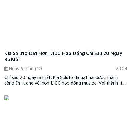
Kia Soluto Đạt Hơn 1.100 Hợp Đồng Chỉ Sau 20 Ngày
Ra Mắt
Ngày 5 tháng 10
23:04
Chỉ sau 20 ngày ra mắt, Kia Soluto đã gặt hái được thành
công ấn tượng với hơn 1.100 hợp đồng mua xe. Với thành tích
trên, Kia Soluto đã phá vỡ kỷ lục của các mẫu xe tiền nhiệm và
lọt vào top những mẫu xe bán chạy nhất của KIA trong tháng
9.