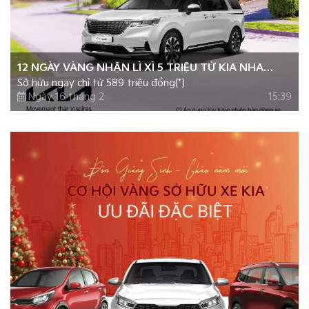
12 NGÀY VÀNG NHẬN LÌ XÌ 5 TRIỆU TỪ KIA NHA
Sở hữu ngay chỉ từ 589 triệu đồng(*)
TRANG
Ngày 16 tháng 2
15:39