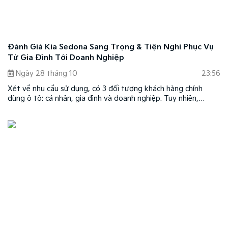
Đánh Giá Kia Sedona Sang Trọng & Tiện Nghi Phục Vụ
Từ Gia Đình Tới Doanh Nghiệp
Ngày 28 tháng 10
23:56
Xét về nhu cầu sử dụng, có 3 đối tượng khách hàng chính
dùng ô tô: cá nhân, gia đình và doanh nghiệp. Tuy nhiên,
không phải mẫu xe nào cũng có thể đáp ứng được hết tiêu chí
lựa chọn của mỗi nhóm. Kia Sedona thuộc nhóm thiểu số đó.