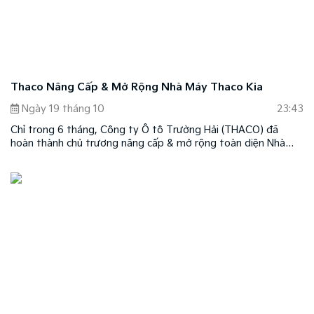
Thaco Nâng Cấp & Mở Rộng Nhà Máy Thaco Kia
Ngày 19 tháng 10
23:43
Chỉ trong 6 tháng, Công ty Ô tô Trường Hải (THACO) đã
hoàn thành chủ trương nâng cấp & mở rộng toàn diện Nhà
máy Thaco Kia; từ đó, công suất dây chuyền lắp ráp xe Kia đã
nâng lên 50.000 xe/năm so với 20.000 xe/năm thời gian
trước, trên tổng diện tích 20 ha với vốn đầu tư 450 tỷ đồng
và dưới sự giám sát, hỗ trợ kỹ thuật trực tiếp từ các kỹ sư,
chuyên gia từ Tập đoàn Kia Motors (Hàn Quốc).