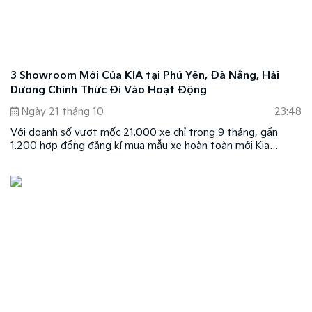
3 Showroom Mới Của KIA tại Phú Yên, Đà Nẵng, Hải
Dương Chính Thức Đi Vào Hoạt Động
Ngày 21 tháng 10
23:48
Với doanh số vượt mốc 21.000 xe chỉ trong 9 tháng, gần
1.200 hợp đồng đăng kí mua mẫu xe hoàn toàn mới Kia
Soluto, Kia Việt Nam đang thể hiện tốc độ tăng trưởng mạnh
mẽ với chiến lược phát triển đa dạng sản phẩm ở tất cả các
phân khúc.