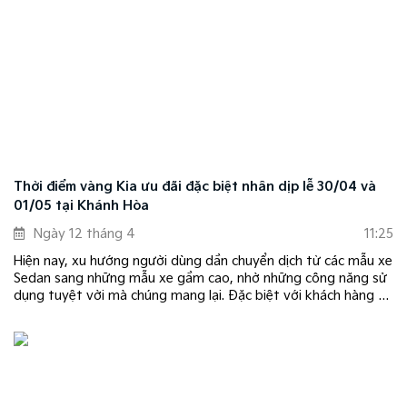
Thời điểm vàng Kia ưu đãi đặc biệt nhân dịp lễ 30/04 và
01/05 tại Khánh Hòa
Ngày 12 tháng 4
11:25
Hiện nay, xu hướng người dùng dần chuyển dịch từ các mẫu xe
Sedan sang những mẫu xe gầm cao, nhờ những công năng sử
dụng tuyệt vời mà chúng mang lại. Đặc biệt với khách hàng sở
hữu xe lần đầu, cần một mẫu xe cân bằng giữa tính đa dụng,
thiết kế, trải nghiệm lái, trang bị và giá cả phải chăng; vừa
đáp ứng nhu cầu di chuyển hàng ngày, vừa thể hiện được cá
tính và mang lại sự an tâm khi lái xe.