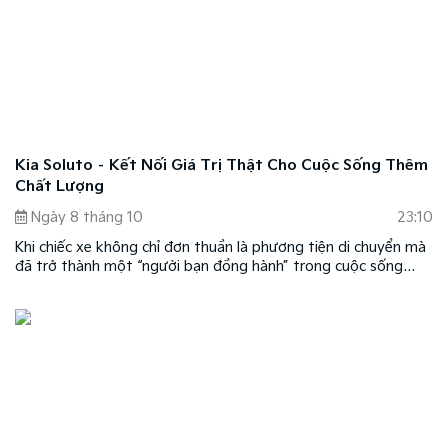
Kia Soluto – Kết Nối Giá Trị Thật Cho Cuộc Sống Thêm
Chất Lượng
Ngày 8 tháng 10
23:10
Khi chiếc xe không chỉ đơn thuần là phương tiện di chuyển mà
đã trở thành một “người bạn đồng hành” trong cuộc sống
thường nhật, Kia Soluto đã và đang trở thành cái tên hàng
đầu trong phân khúc B-Sedan, phục vụ khách hàng với loạt giá
trị sử dụng thực tế, đi cùng mức giá cạnh tranh và chi phí bảo
dưỡng hợp lý.