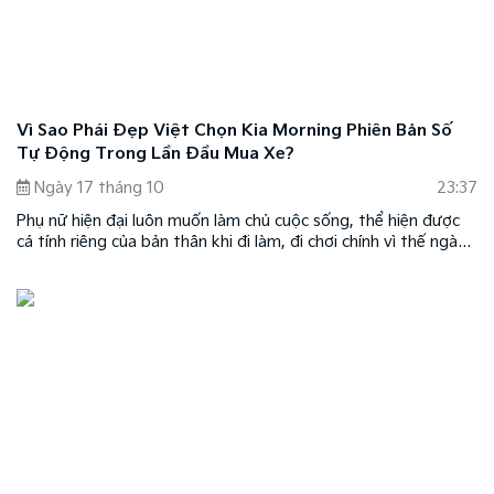
Vì Sao Phái Đẹp Việt Chọn Kia Morning Phiên Bản Số
Tự Động Trong Lần Đầu Mua Xe?
Ngày 17 tháng 10
23:37
Phụ nữ hiện đại luôn muốn làm chủ cuộc sống, thể hiện được
cá tính riêng của bản thân khi đi làm, đi chơi chính vì thế ngày
càng có nhiều những bóng hồng ngồi sau tay lái.