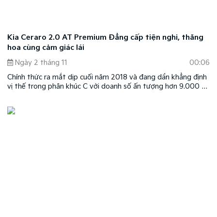
Kia Ceraro 2.0 AT Premium Đẳng cấp tiện nghi, thăng
hoa cùng cảm giác lái
Ngày 2 tháng 11
00:06
Chính thức ra mắt dịp cuối năm 2018 và đang dần khẳng định
vị thế trong phân khúc C với doanh số ấn tượng hơn 9.000 xe
bán ra trong 9 tháng vừa qua, trung bình hơn 1.000 xe mỗi
tháng. Kia Cerato sở hữu ngoại hình đậm chất thể thao và
năng động theo phong cách thiết kế Fastback, đi cùng hàng
loạt trang bị hiện đại và giá bán cạnh tranh hàng đầu phân
khúc.