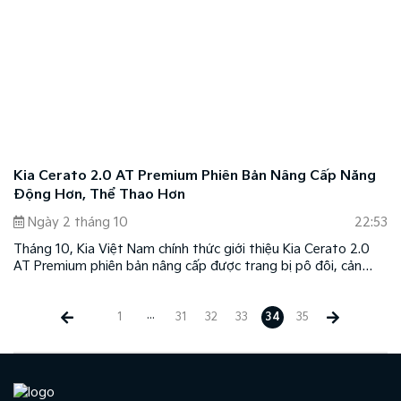
Kia Cerato 2.0 AT Premium Phiên Bản Nâng Cấp Năng
Động Hơn, Thể Thao Hơn
Ngày 2 tháng 10
22:53
Tháng 10, Kia Việt Nam chính thức giới thiệu Kia Cerato 2.0
AT Premium phiên bản nâng cấp được trang bị pô đôi, cản
sau, cánh hướng gió thể thao theo xu hướng mới với mức giá
không đổi.
...
1
31
32
33
34
35