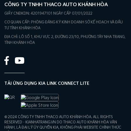
CÔNG TY TNHH THACO AUTO KHÁNH HÒA
GIẤY CNĐKDN: 4201947101 NGÀY CẤP 07/01/2022
CƠ QUAN CẤP: PHÒNG ĐĂNG KÝ KINH DOANH SỞ KẾ HOẠCH VÀ ĐẦU
TƯ TỈNH KHÁNH HÒA
ĐỊA CHỈ: LÔ SỐ 1, KHU VỰC 2, ĐƯỜNG 23/10, PHƯỜNG TÂY NHA TRANG,
TỈNH KHÁNH HÒA
TẢI ỨNG DỤNG KIA LINK CONNECT LITE
© 2024 CÔNG TY TNHH THACO AUTO KHÁNH HÒA. ALL RIGHTS
RESERVED - KIANHATRANG.VN DO THACO AUTO KHÁNH HÒA VẬN
HÀNH, LÀ ĐẠI LÝ ỦY QUYỀN KIA, KHÔNG PHẢI WEBSITE CHÍNH THỨC