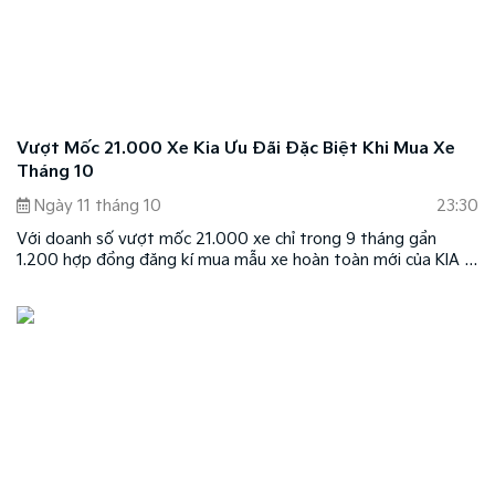
Vượt Mốc 21.000 Xe Kia Ưu Đãi Đặc Biệt Khi Mua Xe
Tháng 10
Ngày 11 tháng 10
23:30
Với doanh số vượt mốc 21.000 xe chỉ trong 9 tháng gần
1.200 hợp đồng đăng kí mua mẫu xe hoàn toàn mới của KIA -
Kia Soluto, Kia Việt Nam đang thể hiện tốc độ tăng trưởng
mạnh mẽ với chiến lược phát triển đa dạng sản phẩm ở tất cả
các phân khúc. Bên cạnh đó, với việc mở rộng hơn 65 đại lý
phân phối các dòng xe KIA trên khắp toàn quốc, trong đó có
43 đại lý đạt chuẩn 3S, Kia Việt Nam đang nỗ lực hết